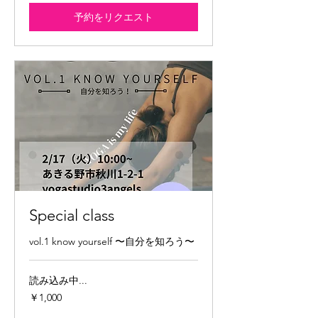
予約をリクエスト
Special class
vol.1 know yourself 〜自分を知ろう〜
読み込み中...
1,000
￥1,000
円