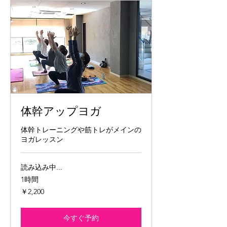
体幹アップヨガ
体幹トレーニングや筋トレがメインの
ヨガレッスン
読み込み中...
1時間
2,200
￥2,200
円
今すぐ予約