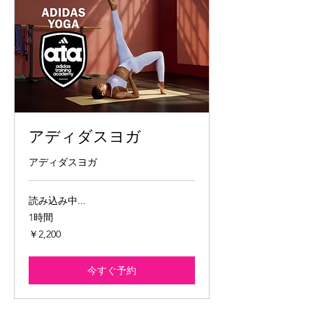
アディダスヨガ
アディダスヨガ
読み込み中...
1時間
2,200
￥2,200
円
今すぐ予約