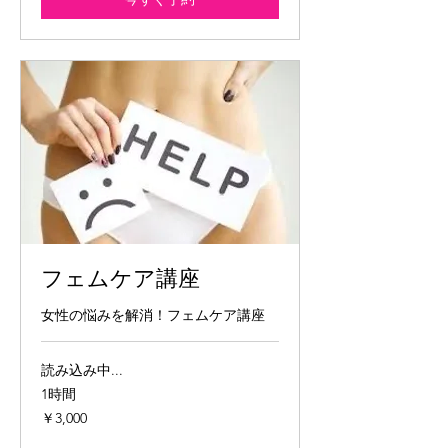
フェムケア講座
女性の悩みを解消！フェムケア講座
読み込み中...
1時間
3,000
￥3,000
円