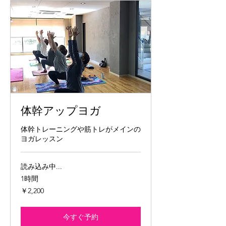
体幹アップヨガ
体幹トレーニングや筋トレがメインの
ヨガレッスン
読み込み中...
1時間
2,200
￥2,200
円
今すぐ予約