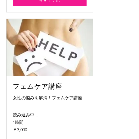
フェムケア講座
女性の悩みを解消！フェムケア講座
読み込み中...
1時間
3,000
￥3,000
円