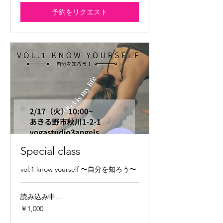
予約をリクエスト
Special class
vol.1 know yourself 〜自分を知ろう〜
読み込み中...
1,000
￥1,000
円