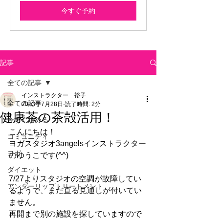
今すぐ予約
記事
全ての記事
インストラクター 裕子
全ての記事
2023年7月28日
読了時間: 2分
健康茶の茶殻活用！
今すぐ始める
こんにちは！
コミュニティ
ヨガスタジオ3angelsインストラクター
ヨガ
のゆうこです(^^)
ダイエット
7/27よりスタジオの空調が故障してい
アンダーリップトリートメント
るようで、まだ直る見通しが付いてい
ません。
再開まで別の施設を探していますので