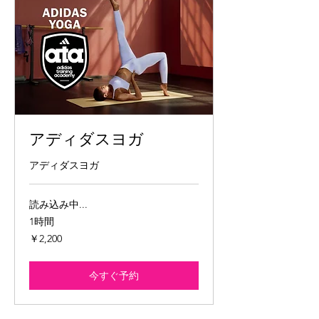
アディダスヨガ
アディダスヨガ
読み込み中...
1時間
2,200
￥2,200
円
今すぐ予約