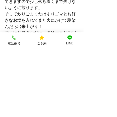
てきますので少し落ち着くまで焦げな
いように煎ります。
そして炒りごままたはすりゴマとお好
きなお塩を入れてまた火にかけて馴染
んだら出来上がり！
ごまはお好きなだけ。塩は大さじ2くら
いです。
電話番号
ご予約
LINE
茶殻は食物繊維もたっぷり！ハーブの
効能もまだ残っていますのですぐ捨て
るのは勿体ないんです。
その他にもわたしはお料理に使ってい
ます。
クックパッドにもレシピを載せていま
すので良かったら参考になさってみて
くださいね!(´▽｀)
https://cookpad.com/kitchen/1081365