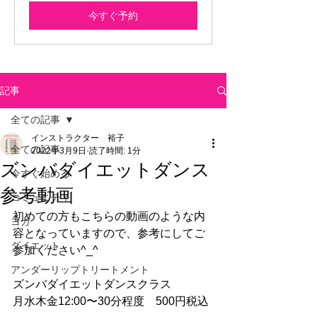
今すぐ予約
記事
全ての記事
インストラクター 裕子
全ての記事
2022年3月9日
読了時間: 1分
ズンバダイエットダンス
今すぐ始める
参考動画
コミュニティ
初めての方もこちらの動画のような内
ヨガ
容となっていますので、参考にしてご
ダイエット
参加ください^_^
アンダーリップトリートメント
ズンバダイエットダンスクラス
月水木金12:00〜30分程度　500円税込