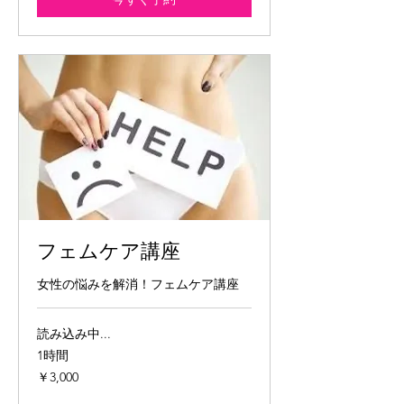
フェムケア講座
女性の悩みを解消！フェムケア講座
読み込み中...
1時間
3,000
￥3,000
円