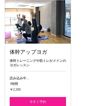
体幹アップヨガ
体幹トレーニングや筋トレがメインの
ヨガレッスン
読み込み中...
1時間
2,200
￥2,200
円
今すぐ予約