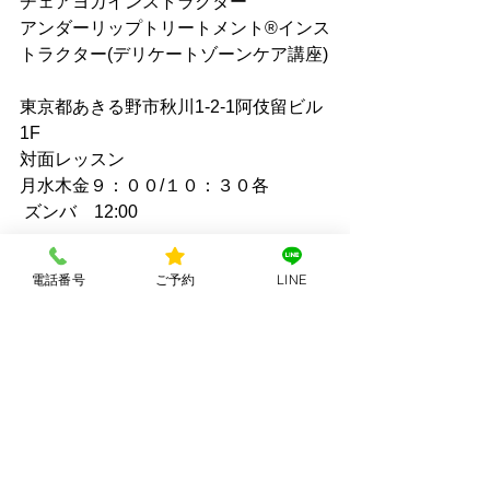
チェアヨガインストラクター
アンダーリップトリートメント®︎インス
トラクター(デリケートゾーンケア講座)
東京都あきる野市秋川1-2-1阿伎留ビル
1F
対面レッスン
月水木金９：００/１０：３０各
 ズンバ　12:00
美容サロンYoshino
電話番号
ご予約
LINE
脱毛と痩身専門店
東京都西多摩郡日の出町平井213-6