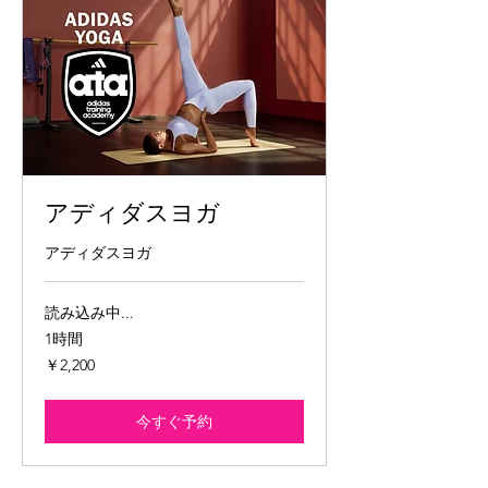
アディダスヨガ
アディダスヨガ
読み込み中...
1時間
2,200
￥2,200
円
今すぐ予約