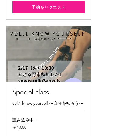
予約をリクエスト
Special class
vol.1 know yourself 〜自分を知ろう〜
読み込み中...
1,000
￥1,000
円