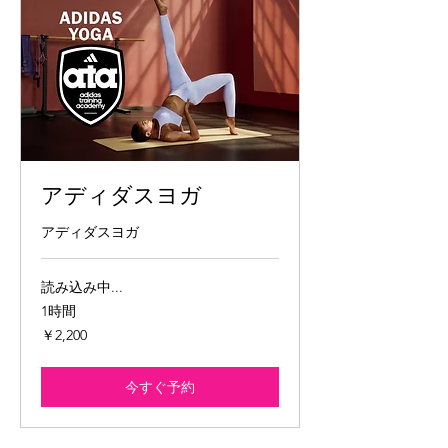
アディダスヨガ
アディダスヨガ
読み込み中...
1時間
2,200
￥2,200
円
今すぐ予約