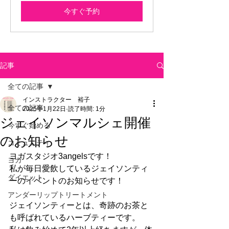
今すぐ予約
記事
全ての記事
インストラクター 裕子
全ての記事
2025年1月22日
読了時間: 1分
ジェイソンマルシェ開催
今すぐ始める
のお知らせ
コミュニティ
ヨガスタジオ3angelsです！
ヨガ
私が毎日愛飲しているジェイソンティ
ダイエット
ーのイベントのお知らせです！
アンダーリップトリートメント
ジェイソンティーとは、奇跡のお茶と
も呼ばれているハーブティーです。