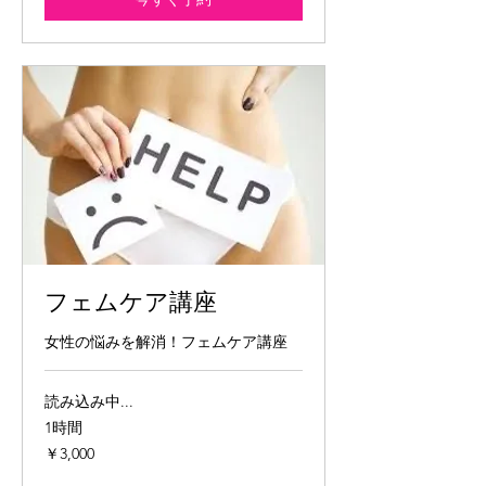
フェムケア講座
女性の悩みを解消！フェムケア講座
読み込み中...
1時間
3,000
￥3,000
円