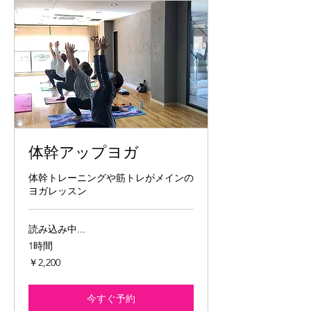
体幹アップヨガ
体幹トレーニングや筋トレがメインの
ヨガレッスン
読み込み中...
1時間
2,200
￥2,200
円
今すぐ予約