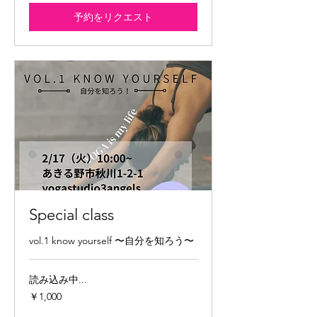
予約をリクエスト
Special class
vol.1 know yourself 〜自分を知ろう〜
読み込み中...
1,000
￥1,000
円