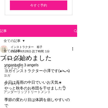
今すぐ予約
記事
全ての記事
インストラクター 裕子
全ての記事
2018年9月28日
読了時間: 1分
ブログ始めました
今すぐ始める
yogastudio３angels
コミュニティ
ヨガインストラクター小澤です(๑˃̵ᴗ˂̵)
ヨガ
今日は長雨の中日でいいお天気☀️
ダイエット
やっと秋冬のお布団を干せました👌
アンダーリップトリートメント
季節の変わり目は体調を崩しやすいの
で