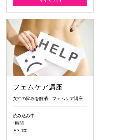
フェムケア講座
女性の悩みを解消！フェムケア講座
読み込み中...
1時間
3,000
￥3,000
円