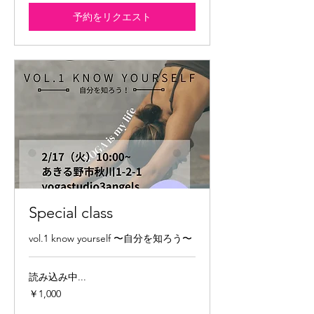
予約をリクエスト
Special class
vol.1 know yourself 〜自分を知ろう〜
読み込み中...
1,000
￥1,000
円