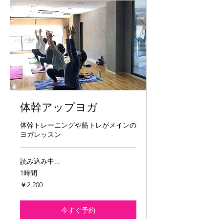
体幹アップヨガ
体幹トレーニングや筋トレがメインの
ヨガレッスン
読み込み中...
1時間
2,200
￥2,200
円
今すぐ予約