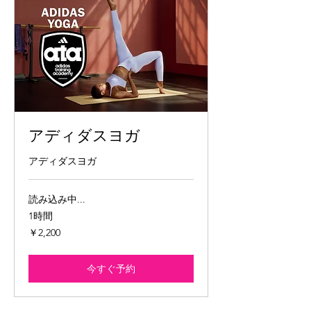
アディダスヨガ
アディダスヨガ
読み込み中...
1時間
2,200
￥2,200
円
今すぐ予約